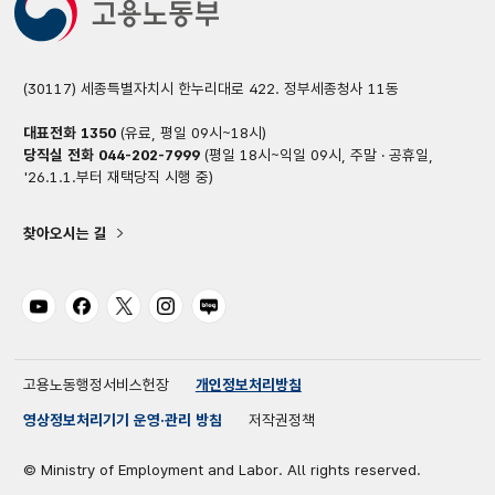
(30117) 세종특별자치시 한누리대로 422. 정부세종청사 11동
대표전화
1350
(유료, 평일 09시~18시)
당직실 전화
044-202-7999
(평일 18시~익일 09시, 주말 · 공휴일,
'26.1.1.부터 재택당직 시행 중)
찾아오시는 길
유튜브
페이스북
트위터
인스타그램
블로그
고용노동행정서비스헌장
개인정보처리방침
영상정보처리기기 운영·관리 방침
저작권정책
© Ministry of Employment and Labor. All rights reserved.