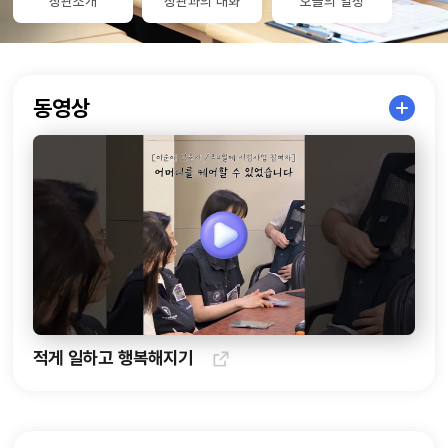
장관소개
장관과의 대화
오늘의 일정
동영상,
동영상
현장속으로로
구성되어
있습니다.
적게 일하고 행복해지기