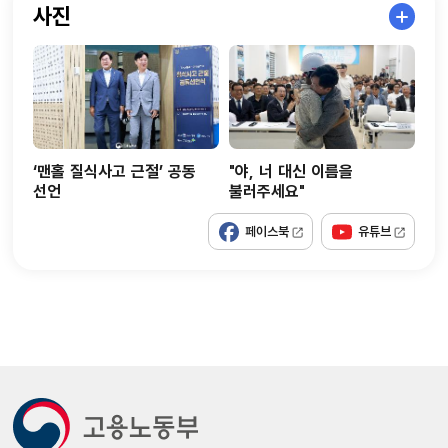
사진
‘맨홀 질식사고 근절’ 공동
"야, 너 대신 이름을
택
선언
불러주세요"
페이스북
유튜브