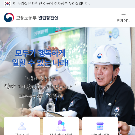
이 누리집은 대한민국 공식 전자정부 누리집입니다.
열기
전체메뉴
메인
비주얼
영역
모두가 행복하게
일할 수 있는 나라!
"노동이 존중받는
진짜 대한민국
을 만들겠습니다."
김영훈
고용노동부 장관