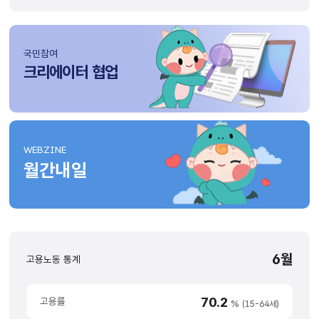
국민참여
크리에이터 협업
WEBZINE
월간내일
해당월의
6월
고용노동 통계
고용노동
통계,
70.2
고용률
해당년도의
%
(15-64세)