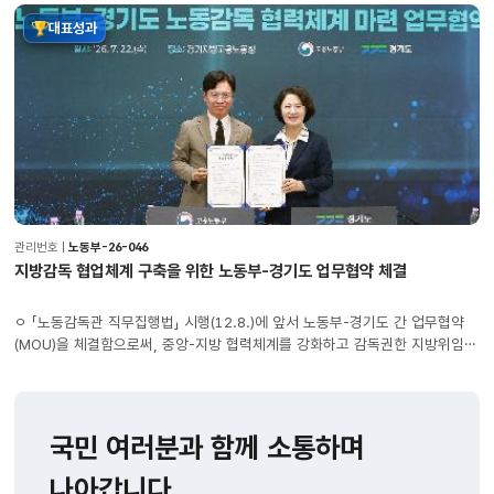
정지
지방감독
대표성과
협업체계
구축을
위한
노동부-
경기도
업무협약
체결
국정성과
상세화면
관리번호 |
노동부-26-046
지방감독 협업체계 구축을 위한 노동부-경기도 업무협약 체결
ㅇ 「노동감독관 직무집행법」 시행(12.8.)에 앞서 노동부-경기도 간 업무협약
(MOU)을 체결함으로써, 중앙-지방 협력체계를 강화하고 감독권한 지방위임의
안정적인 추진 기반을 마련함 - 아울러, 이번 업무협약을 통해 경기도의 조직·
인력 구축(‘26년 170명 채용 목표) 및 하반기 합동점검(33개소) 실시를 위한
협력 방안을 더욱 구체화하는 계기가 됨
국민 여러분과 함께 소통하며
나아갑니다.