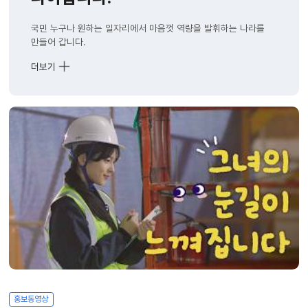
국민 누구나 원하는 일자리에서 마음껏 역량을 발휘하는 나라를
만들어 갑니다.
더보기
그녀가
건넨
수줍은
쪽지,,
내마음도
현장도
비상?!
홍보동영상
상세화면
홍보동영상