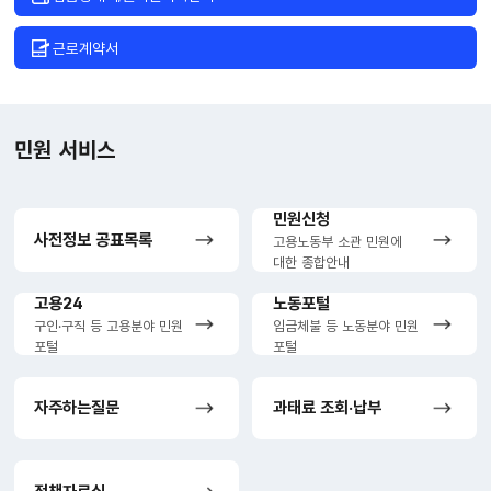
근로계약서
민원서비스
민원 서비스
링크로
구성되어
있습니다.
민원신청
사전정보 공표목록
고용노동부 소관
민원에
대한 종합안내
고용24
노동포털
구인·구직 등 고용분야 민원
임금체불 등 노동분야 민원
포털
포털
자주하는질문
과태료 조회·납부