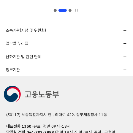
구성되어
있습니다.
자동
1/3번
2/3번
3/3번
넘김
슬라이드
슬라이드
슬라이드
정지
소속기관(지청 및 위원회)
업무별 누리집
산하기관 및 관련 단체
정부기관
(30117) 세종특별자치시 한누리대로 422. 정부세종청사 11동
대표전화
1350
(유료, 평일 09시~18시)
당직실 전화
044-202-7999
(평일 18시~익일 09시, 주말 · 공휴일,