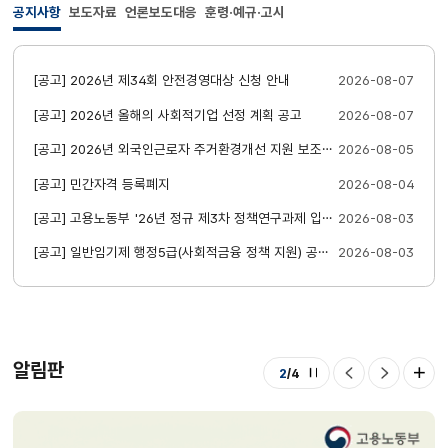
공지사항
보도자료
언론보도대응
훈령·예규·고시
훈령예규고시,
언론보도대응),
[공고] 2026년 제34회 안전경영대상 신청 안내
2026-08-07
배너존,
정책안내
[공고] 2026년 올해의 사회적기업 선정 계획 공고
2026-08-07
링크,
[공고] 2026년 외국인근로자 주거환경개선 지원 보조사업자 선정 결과 공고
2026-08-05
뉴스레터
[공고] 민간자격 등록폐지
2026-08-04
링크,
[공고] 고용노동부 '26년 정규 제3차 정책연구과제 입찰 재공고(2건)(건별 사업금액 확인 필요)
2026-08-03
월간내일
[공고] 일반임기제 행정5급(사회적금융 정책 지원) 공무원 경력경쟁채용시험 공고
2026-08-03
(웹진)
링크로
구성되어
있습니다.
알림판
2
/
4
알림
자동
이전
다음
현재
넘김
슬라이드
슬라이드
활성된
더보
정지
콘텐츠
번호