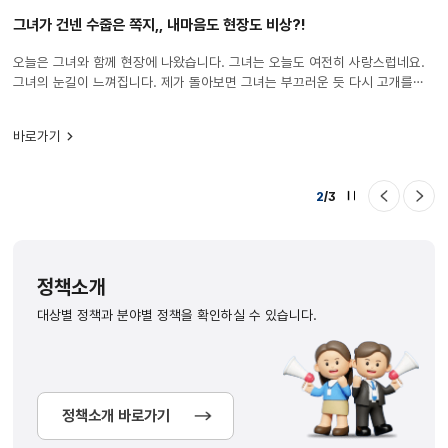
그녀가 건넨 수줍은 쪽지,, 내마음도 현장도 비상?!
오늘은 그녀와 함께 현장에 나왔습니다. 그녀는 오늘도 여전히 사랑스럽네요.
그녀의 눈길이 느껴집니다. 제가 돌아보면 그녀는 부끄러운 듯 다시 고개를
숙이죠. 그 모습이 오늘 하루를 설레게 합니다. 저기... 이거요... 드디어
저에게도 봄이 오는 걸까요? "안전모 좀 쓰세요" 앗!! 너무아쉬워 마세요.
바로가기
사랑은 아니지만, 안전을 얻었잖아요. 오늘도 내일도 안전한 일터 마음은
다쳐도, 머리는 다치지 않게
2
/
3
자동
이전
다음
현재
넘김
슬라이드
슬라
활성된
정지
콘텐츠
번호
정책소개
(왼쪽)
및
대상별 정책과 분야별 정책을 확인하실 수 있습니다.
전체
콘텐츠
갯수
(오른쪽)
정책소개 바로가기