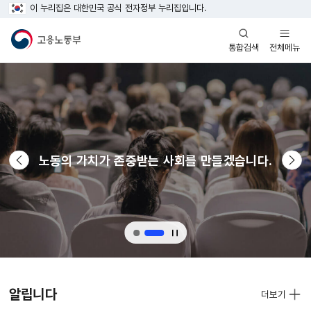
이 누리집은 대한민국 공식 전자정부 누리집입니다.
열기
열기
전체메뉴
통합검색
메인
비주얼
영역
노동의 가치가 존중받는 사회를 만들겠습니다.
이전
다음
슬라이드
슬라
자동
1/2번
2/2번
넘김
슬라이드
슬라이드
정지
최신글
(공지사항,
알립니다
더보기
보도자료,