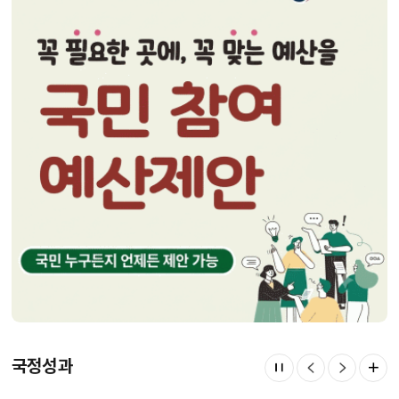
(왼쪽)
및
전체
콘텐츠
갯수
(오른쪽)
국정성과
국정
자동
이전
다음
넘김
슬라이드
슬라이드
더보