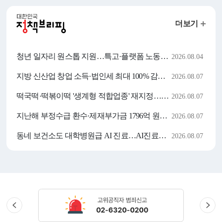
정책브리핑
뉴스
위젯으로
구성되어
있습니다.
관련
링크로
이전
다음
슬라이드
슬라