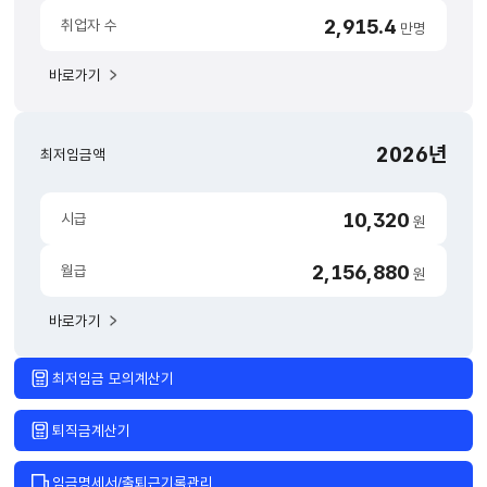
최저임금액,
2,915.4
취업자 수
만명
소통
(유튜브,
바로가기
카드뉴스
등),
2026년
최저임금액
국민소통채널
(관련링크)
10,320
시급
원
로
구성되어
2,156,880
월급
원
있습니다.
바로가기
최저임금 모의계산기
퇴직금계산기
임금명세서/출퇴근기록관리